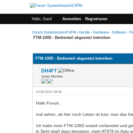
Hallo, Gast!
Anmelden
Registrieren
Forum Systemfusion/C4FM
›
Geräte - Hardware - Software - F
FTM-100D - Bedienteil abgesetzt betreiben
0 Bewertung(en) - 0 im Durchschnitt
1
2
3
4
5
FTM-100D - Bedienteil abgesetzt betreiben
DH4FT
Junior Member
14.08.2023, 08:40
Hallo Forum,
mal sehen, ob hier noch Leben ist bzw. man das hie
Ich habe mein FTM-100D soweit vorbereitet und get
in Sicht sind) dazu benutzen, mein AT878 im Auto