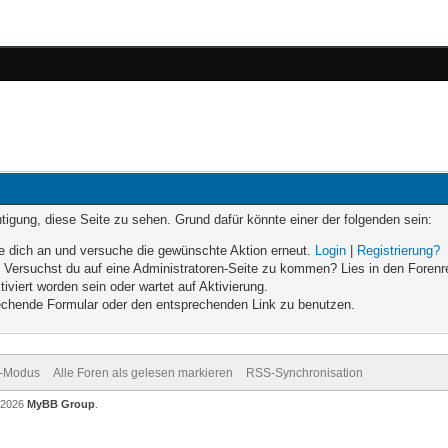
chtigung, diese Seite zu sehen. Grund dafür könnte einer der folgenden sein:
elde dich an und versuche die gewünschte Aktion erneut.
Login
|
Registrierung?
n. Versuchst du auf eine Administratoren-Seite zu kommen? Lies in den Forenr
iviert worden sein oder wartet auf Aktivierung.
prechende Formular oder den entsprechenden Link zu benutzen.
v-Modus
Alle Foren als gelesen markieren
RSS-Synchronisation
-2026
MyBB Group
.