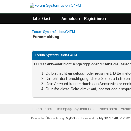
Hallo, Gast!
Anmelden
Registrieren
Forum Systemfusion/C4FM
Forenmeldung
Forum Systemfusion/C4FM
Du bist entweder nicht eingeloggt oder dir fehlt die Bere
Du bist nicht eingeloggt oder registriert. Bitte m
Dir fehlt die Berechtigung, diese Seite zu betrete
Dein Account könnte durch den Administrator deakt
Du rufst diese Seite direkt auf, anstatt das ents
Foren-Team
Homepage Systemfusion
Nach oben
Archi
Deutsche Übersetzung:
MyBB.de
, Powered by
MyBB 1.8.40
, © 2002