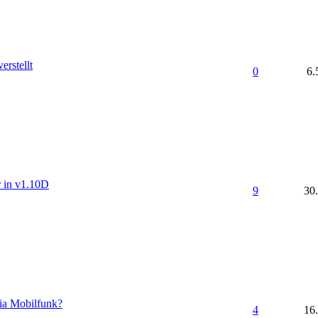
erstellt
0
6.
 in v1.10D
9
30
ia Mobilfunk?
4
16