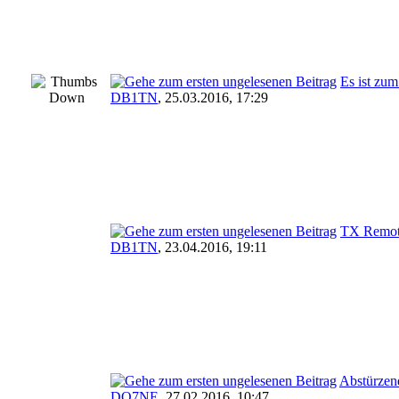
Es ist zum 
DB1TN
,
25.03.2016, 17:29
TX Remote
DB1TN
,
23.04.2016, 19:11
Abstürzen
DO7NE
,
27.02.2016, 10:47