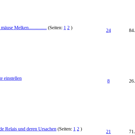
mäuse Melken...............
(Seiten:
1
2
)
24
84
 einstellen
8
26
de Relais und deren Ursachen
(Seiten:
1
2
)
21
71