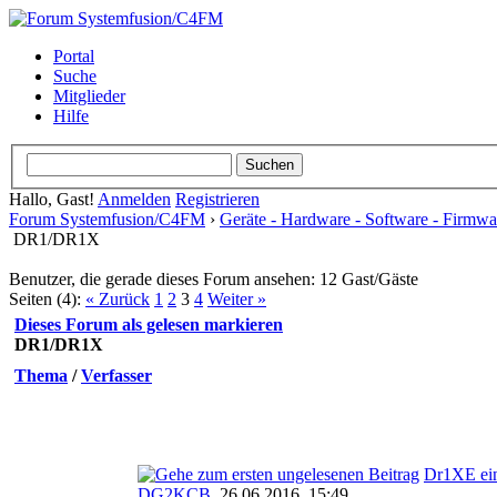
Portal
Suche
Mitglieder
Hilfe
Hallo, Gast!
Anmelden
Registrieren
Forum Systemfusion/C4FM
›
Geräte - Hardware - Software - Firmwa
DR1/DR1X
Benutzer, die gerade dieses Forum ansehen: 12 Gast/Gäste
Seiten (4):
« Zurück
1
2
3
4
Weiter »
Dieses Forum als gelesen markieren
DR1/DR1X
Thema
/
Verfasser
Dr1XE ein
DG2KCB
,
26.06.2016, 15:49