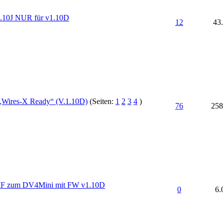
.10J NUR für v1.10D
12
43
Wires-X Ready“ (V.1.10D)
(Seiten:
1
2
3
4
)
76
258
F zum DV4Mini mit FW v1.10D
0
6.