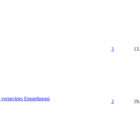
3
13
 verstecktes Einstellmenü
3
19