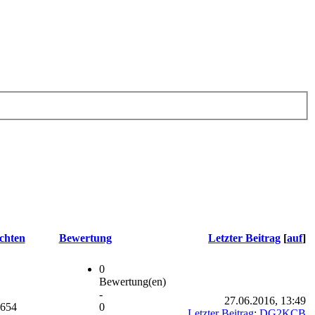
chten
Bewertung
Letzter Beitrag
[
auf
]
0
Bewertung(en)
-
27.06.2016, 13:49
.654
0
Letzter Beitrag
:
DG2KCB