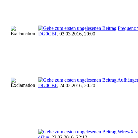
Frequenz v
DG0CBP
,
03.03.2016, 20:00
Aufhänger
DG0CBP
,
24.02.2016, 20:20
Wires-X v
dj3ue
,
22.02.2016, 22:12