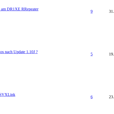
 am DR1XE RRepeater
9
31
los nach Update 1.10J ?
5
19
 SVXLink
6
23