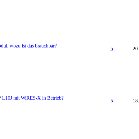
ul, wozu ist das brauchbar?
5
20
V1.10J mit WiRES-X in Betrieb?
5
18