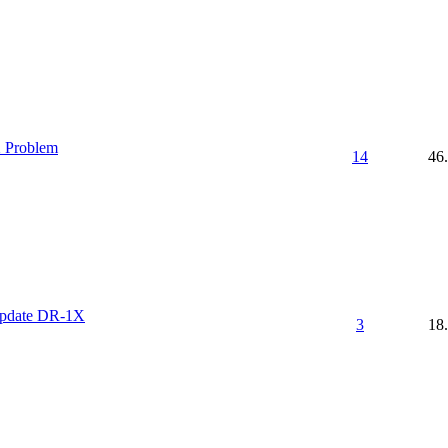
 Problem
14
46
update DR-1X
3
18