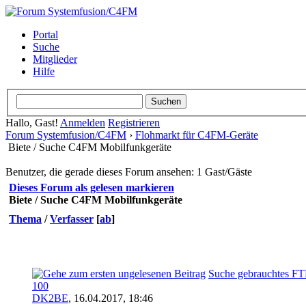
Portal
Suche
Mitglieder
Hilfe
Hallo, Gast!
Anmelden
Registrieren
Forum Systemfusion/C4FM
›
Flohmarkt für C4FM-Geräte
Biete / Suche C4FM Mobilfunkgeräte
Benutzer, die gerade dieses Forum ansehen: 1 Gast/Gäste
Dieses Forum als gelesen markieren
Biete / Suche C4FM Mobilfunkgeräte
Thema
/
Verfasser
[
ab
]
Suche gebrauchtes F
100
DK2BE
,
16.04.2017, 18:46