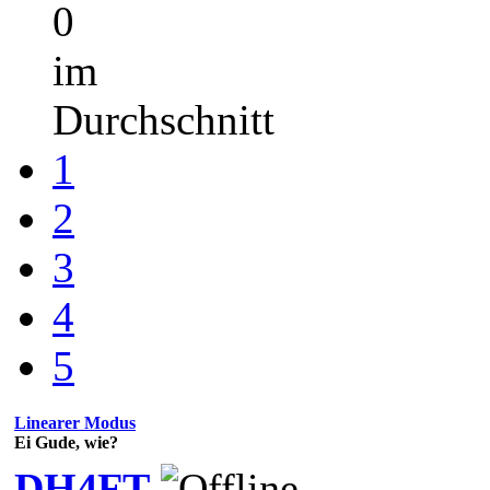
0
im
Durchschnitt
1
2
3
4
5
Linearer Modus
Ei Gude, wie?
DH4FT