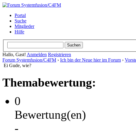
Portal
Suche
Mitglieder
Hilfe
Hallo, Gast!
Anmelden
Registrieren
Forum Systemfusion/C4FM
›
Ich bin der Neue hier im Forum
›
Vorst
Ei Gude, wie?
Themabewertung:
0
Bewertung(en)
-