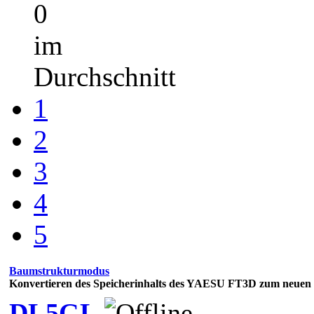
0
im
Durchschnitt
1
2
3
4
5
Baumstrukturmodus
Konvertieren des Speicherinhalts des YAESU FT3D zum neue
DL5GL