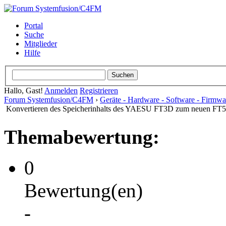
Portal
Suche
Mitglieder
Hilfe
Hallo, Gast!
Anmelden
Registrieren
Forum Systemfusion/C4FM
›
Geräte - Hardware - Software - Firmwa
Konvertieren des Speicherinhalts des YAESU FT3D zum neuen FT
Themabewertung:
0
Bewertung(en)
-