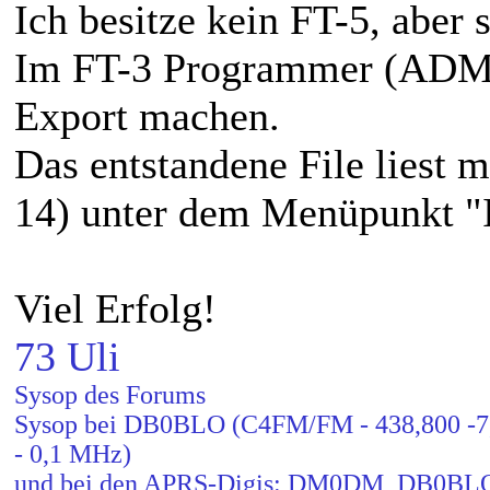
Ich besitze kein FT-5, aber 
Im FT-3 Programmer (ADMS
Export machen.
Das entstandene File lies
14) unter dem Menüpunkt "
Viel Erfolg!
73 Uli
Sysop des Forums
Sysop bei DB0BLO (C4FM/FM - 438,800 -7,6
- 0,1 MHz)
und bei den APRS-Digis: DM0DM, DB0B