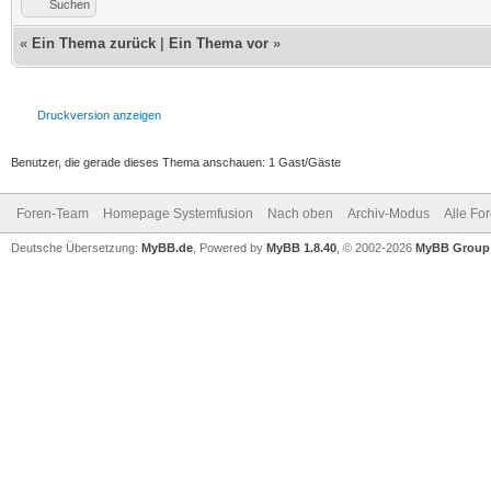
Suchen
«
Ein Thema zurück
|
Ein Thema vor
»
Druckversion anzeigen
Benutzer, die gerade dieses Thema anschauen: 1 Gast/Gäste
Foren-Team
Homepage Systemfusion
Nach oben
Archiv-Modus
Alle Fo
Deutsche Übersetzung:
MyBB.de
, Powered by
MyBB 1.8.40
, © 2002-2026
MyBB Group