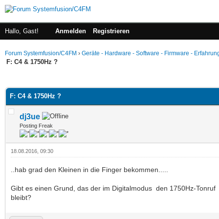
Hallo, Gast!
Anmelden
Registrieren
Forum Systemfusion/C4FM
›
Geräte - Hardware - Software - Firmware - Erfahrun
F: C4 & 1750Hz ?
 im Durchschnitt
F: C4 & 1750Hz ?
dj3ue
Posting Freak
18.08.2016, 09:30
..hab grad den Kleinen in die Finger bekommen.....
Gibt es einen Grund, das der im Digitalmodus den 1750Hz-Tonru
bleibt?