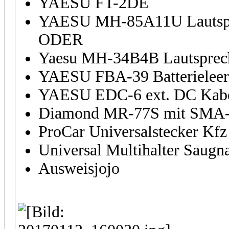
YAESU FT-2DE
YAESU MH-85A11U Lautspr
ODER
Yaesu MH-34B4B Lautsprec
YAESU FBA-39 Batterieleer
YAESU EDC-6 ext. DC Kab
Diamond MR-77S mit SMA-
ProCar Universalstecker Kf
Universal Multihalter Saugn
Ausweisjojo