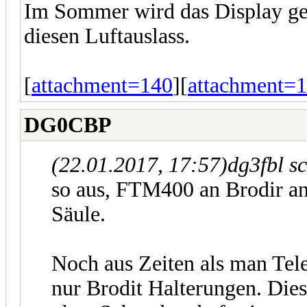
Im Sommer wird das Display gek
diesen Luftauslass.
[
attachment=140
][
attachment=
DG0CBP
(22.01.2017, 17:57)
dg3fbl s
so aus, FTM400 an Brodir an
Säule.
Noch aus Zeiten als man Tele
nur Brodit Halterungen. Die