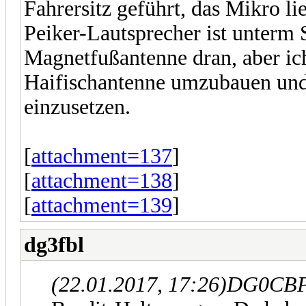
Fahrersitz geführt, das Mikro li
Peiker-Lautsprecher ist unterm S
Magnetfußantenne dran, aber ich
Haifischantenne umzubauen und
einzusetzen.
[
attachment=137
]
[
attachment=138
]
[
attachment=139
]
dg3fbl
(22.01.2017, 17:26)
DG0CBP 