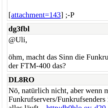
[
attachment=143
] ;-P
dg3fbl
@Uli,
öhm, macht das Sinn die Funkru
der FTM-400 das?
DL8RO
Nö, natürlich nicht, aber wenn 
Funkrufservers/Funkrufsenders i
alles läuft....
http:db0blo.ov-d20