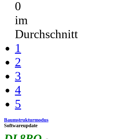
0
im
Durchschnitt
1
2
3
4
5
Baumstrukturmodus
Softwareupdate
DL8RO