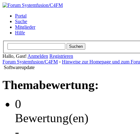
Portal
Suche
Mitglieder
Hilfe
Hallo, Gast!
Anmelden
Registrieren
Forum Systemfusion/C4FM
›
Hinweise zur Homepage und zum For
Softwareupdate
Themabewertung:
0
Bewertung(en)
-