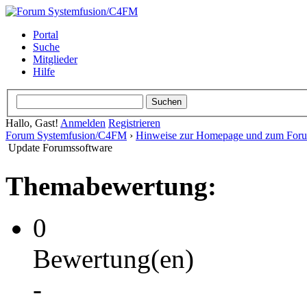
Portal
Suche
Mitglieder
Hilfe
Hallo, Gast!
Anmelden
Registrieren
Forum Systemfusion/C4FM
›
Hinweise zur Homepage und zum For
Update Forumssoftware
Themabewertung:
0
Bewertung(en)
-