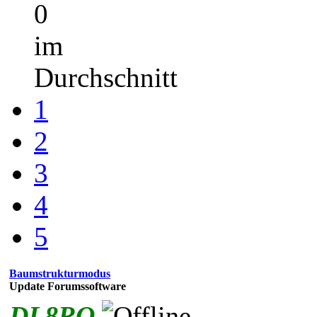
0
im
Durchschnitt
1
2
3
4
5
Baumstrukturmodus
Update Forumssoftware
DL8RO